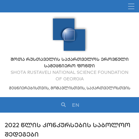
ᲨᲝᲗᲐ ᲠᲣᲡᲗᲐᲕᲔᲚᲘᲡ ᲡᲐᲥᲐᲠᲗᲕᲔᲚᲝᲡ ᲔᲠᲝᲕᲜᲣᲚᲘ
ᲡᲐᲛᲔᲪᲜᲘᲔᲠᲝ ᲤᲝᲜᲓᲘ
SHOTA RUSTAVELI NATIONAL SCIENCE FOUNDATION
OF GEORGIA
ᲛᲔᲪᲜᲘᲔᲠᲔᲑᲘᲡᲗᲕᲘᲡ, ᲛᲝᲛᲐᲕᲚᲘᲡᲗᲕᲘᲡ, ᲡᲐᲥᲐᲠᲗᲕᲔᲚᲝᲡᲗᲕᲘᲡ
EN
2022 ᲬᲚᲘᲡ ᲙᲝᲜᲙᲣᲠᲡᲔᲑᲘᲡ ᲡᲐᲑᲝᲚᲝᲝ
ᲨᲔᲓᲔᲒᲔᲑᲘ