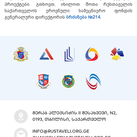
პროექტები. გთხოვთ, იხილოთ შოთა რუსთაველის
საქართველოს ეროვნული სამეცნიერო ფონდის
გენერალური დირექტორის
ბრძანება №214.
ᲛᲔᲠᲐᲑ ᲐᲚᲔᲥᲡᲘᲫᲘᲡ II ᲨᲔᲡᲐᲮᲕᲔᲕᲘ, N2,
0193, ᲗᲑᲘᲚᲘᲡᲘ, ᲡᲐᲥᲐᲠᲗᲕᲔᲚᲝ
INFO@RUSTAVELI.ORG.GE