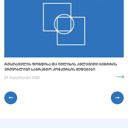
ᲠᲣᲡᲗᲐᲕᲔᲚᲘᲡ ᲤᲝᲜᲓᲘᲡᲐ ᲓᲐ ᲘᲣᲚᲘᲮᲘᲡ ᲙᲕᲚᲔᲕᲘᲗᲘ ᲪᲔᲜᲢᲠᲘᲡ
ᲔᲠᲗᲝᲑᲚᲘᲕᲘ ᲡᲐᲒᲠᲐᲜᲢᲝ ᲙᲝᲜᲙᲣᲠᲡᲘᲡ ᲨᲔᲓᲔᲒᲔᲑᲘ
24 თებერვალი 2022