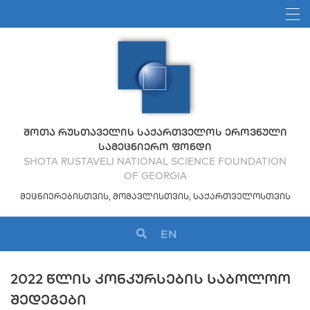
ᲨᲝᲗᲐ ᲠᲣᲡᲗᲐᲕᲔᲚᲘᲡ ᲡᲐᲥᲐᲠᲗᲕᲔᲚᲝᲡ ᲔᲠᲝᲕᲜᲣᲚᲘ
ᲡᲐᲛᲔᲪᲜᲘᲔᲠᲝ ᲤᲝᲜᲓᲘ
SHOTA RUSTAVELI NATIONAL SCIENCE FOUNDATION
OF GEORGIA
ᲛᲔᲪᲜᲘᲔᲠᲔᲑᲘᲡᲗᲕᲘᲡ, ᲛᲝᲛᲐᲕᲚᲘᲡᲗᲕᲘᲡ, ᲡᲐᲥᲐᲠᲗᲕᲔᲚᲝᲡᲗᲕᲘᲡ
EN
2022 ᲬᲚᲘᲡ ᲙᲝᲜᲙᲣᲠᲡᲔᲑᲘᲡ ᲡᲐᲑᲝᲚᲝᲝ
ᲨᲔᲓᲔᲒᲔᲑᲘ