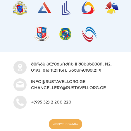
ᲛᲔᲠᲐᲑ ᲐᲚᲔᲥᲡᲘᲫᲘᲡ II ᲨᲔᲡᲐᲮᲕᲔᲕᲘ, N2,
0193, ᲗᲑᲘᲚᲘᲡᲘ, ᲡᲐᲥᲐᲠᲗᲕᲔᲚᲝ
INFO@RUSTAVELI.ORG.GE
CHANCELLERY@RUSTAVELI.ORG.GE
+(995 32) 2 200 220
ძველი ვერსია