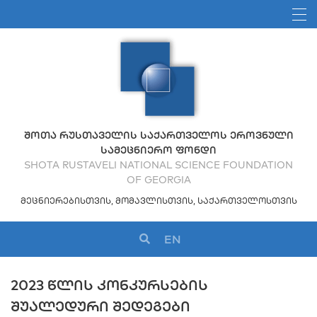
ᲨᲝᲗᲐ ᲠᲣᲡᲗᲐᲕᲔᲚᲘᲡ ᲡᲐᲥᲐᲠᲗᲕᲔᲚᲝᲡ ᲔᲠᲝᲕᲜᲣᲚᲘ
ᲡᲐᲛᲔᲪᲜᲘᲔᲠᲝ ᲤᲝᲜᲓᲘ
SHOTA RUSTAVELI NATIONAL SCIENCE FOUNDATION
OF GEORGIA
ᲛᲔᲪᲜᲘᲔᲠᲔᲑᲘᲡᲗᲕᲘᲡ, ᲛᲝᲛᲐᲕᲚᲘᲡᲗᲕᲘᲡ, ᲡᲐᲥᲐᲠᲗᲕᲔᲚᲝᲡᲗᲕᲘᲡ
EN
2023 ᲬᲚᲘᲡ ᲙᲝᲜᲙᲣᲠᲡᲔᲑᲘᲡ
ᲨᲣᲐᲚᲔᲓᲣᲠᲘ ᲨᲔᲓᲔᲒᲔᲑᲘ