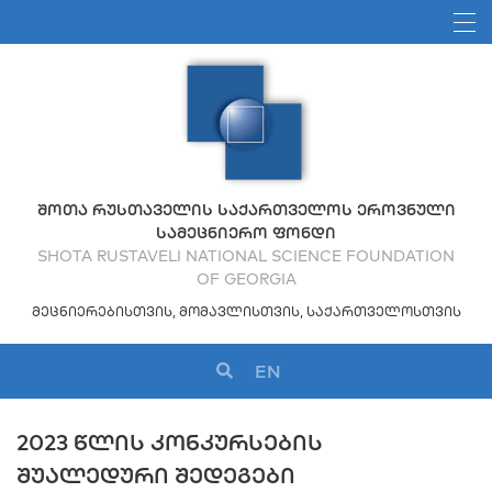
ᲨᲝᲗᲐ ᲠᲣᲡᲗᲐᲕᲔᲚᲘᲡ ᲡᲐᲥᲐᲠᲗᲕᲔᲚᲝᲡ ᲔᲠᲝᲕᲜᲣᲚᲘ
ᲡᲐᲛᲔᲪᲜᲘᲔᲠᲝ ᲤᲝᲜᲓᲘ
SHOTA RUSTAVELI NATIONAL SCIENCE FOUNDATION
OF GEORGIA
ᲛᲔᲪᲜᲘᲔᲠᲔᲑᲘᲡᲗᲕᲘᲡ, ᲛᲝᲛᲐᲕᲚᲘᲡᲗᲕᲘᲡ, ᲡᲐᲥᲐᲠᲗᲕᲔᲚᲝᲡᲗᲕᲘᲡ
EN
2023 ᲬᲚᲘᲡ ᲙᲝᲜᲙᲣᲠᲡᲔᲑᲘᲡ
ᲨᲣᲐᲚᲔᲓᲣᲠᲘ ᲨᲔᲓᲔᲒᲔᲑᲘ