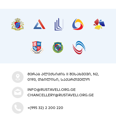
ᲛᲔᲠᲐᲑ ᲐᲚᲔᲥᲡᲘᲫᲘᲡ II ᲨᲔᲡᲐᲮᲕᲔᲕᲘ, N2,
0193, ᲗᲑᲘᲚᲘᲡᲘ, ᲡᲐᲥᲐᲠᲗᲕᲔᲚᲝ
INFO@RUSTAVELI.ORG.GE
CHANCELLERY@RUSTAVELI.ORG.GE
+(995 32) 2 200 220