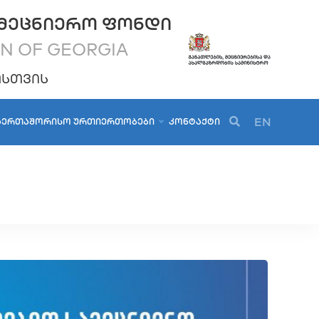
ᲛᲔᲪᲜᲘᲔᲠᲝ ᲤᲝᲜᲓᲘ
ON OF GEORGIA
ᲝᲡᲗᲕᲘᲡ
EN
ᲐᲔᲠᲗᲐᲨᲝᲠᲘᲡᲝ ᲣᲠᲗᲘᲔᲠᲗᲝᲑᲔᲑᲘ
ᲙᲝᲜᲢᲐᲥᲢᲘ