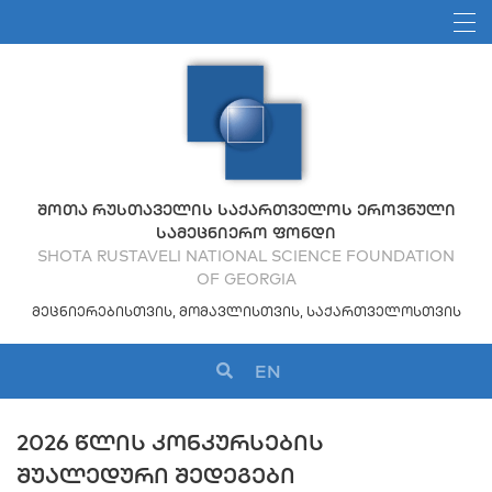
ᲨᲝᲗᲐ ᲠᲣᲡᲗᲐᲕᲔᲚᲘᲡ ᲡᲐᲥᲐᲠᲗᲕᲔᲚᲝᲡ ᲔᲠᲝᲕᲜᲣᲚᲘ
ᲡᲐᲛᲔᲪᲜᲘᲔᲠᲝ ᲤᲝᲜᲓᲘ
SHOTA RUSTAVELI NATIONAL SCIENCE FOUNDATION
OF GEORGIA
ᲛᲔᲪᲜᲘᲔᲠᲔᲑᲘᲡᲗᲕᲘᲡ, ᲛᲝᲛᲐᲕᲚᲘᲡᲗᲕᲘᲡ, ᲡᲐᲥᲐᲠᲗᲕᲔᲚᲝᲡᲗᲕᲘᲡ
EN
2026 ᲬᲚᲘᲡ ᲙᲝᲜᲙᲣᲠᲡᲔᲑᲘᲡ
ᲨᲣᲐᲚᲔᲓᲣᲠᲘ ᲨᲔᲓᲔᲒᲔᲑᲘ