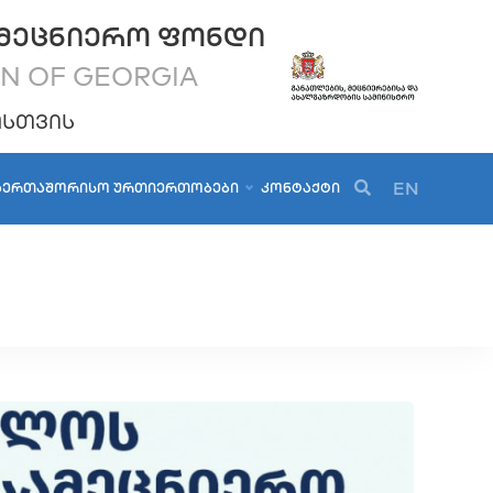
ᲛᲔᲪᲜᲘᲔᲠᲝ ᲤᲝᲜᲓᲘ
ON OF GEORGIA
ᲝᲡᲗᲕᲘᲡ
EN
ᲐᲔᲠᲗᲐᲨᲝᲠᲘᲡᲝ ᲣᲠᲗᲘᲔᲠᲗᲝᲑᲔᲑᲘ
ᲙᲝᲜᲢᲐᲥᲢᲘ