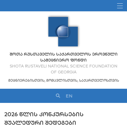
ᲨᲝᲗᲐ ᲠᲣᲡᲗᲐᲕᲔᲚᲘᲡ ᲡᲐᲥᲐᲠᲗᲕᲔᲚᲝᲡ ᲔᲠᲝᲕᲜᲣᲚᲘ
ᲡᲐᲛᲔᲪᲜᲘᲔᲠᲝ ᲤᲝᲜᲓᲘ
SHOTA RUSTAVELI NATIONAL SCIENCE FOUNDATION
OF GEORGIA
ᲛᲔᲪᲜᲘᲔᲠᲔᲑᲘᲡᲗᲕᲘᲡ, ᲛᲝᲛᲐᲕᲚᲘᲡᲗᲕᲘᲡ, ᲡᲐᲥᲐᲠᲗᲕᲔᲚᲝᲡᲗᲕᲘᲡ
EN
2026 ᲬᲚᲘᲡ ᲙᲝᲜᲙᲣᲠᲡᲔᲑᲘᲡ
ᲨᲣᲐᲚᲔᲓᲣᲠᲘ ᲨᲔᲓᲔᲒᲔᲑᲘ