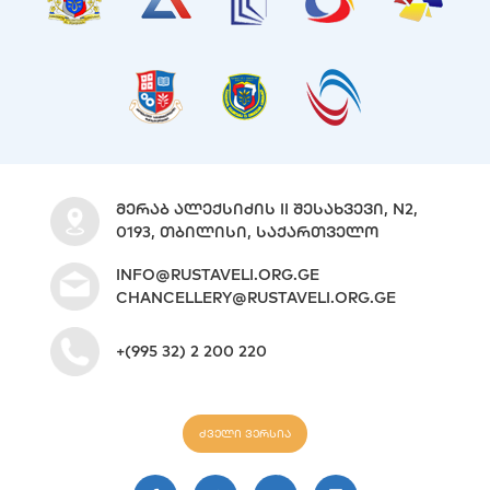
ᲛᲔᲠᲐᲑ ᲐᲚᲔᲥᲡᲘᲫᲘᲡ II ᲨᲔᲡᲐᲮᲕᲔᲕᲘ, N2,
0193, ᲗᲑᲘᲚᲘᲡᲘ, ᲡᲐᲥᲐᲠᲗᲕᲔᲚᲝ
INFO@RUSTAVELI.ORG.GE
CHANCELLERY@RUSTAVELI.ORG.GE
+(995 32) 2 200 220
ძველი ვერსია