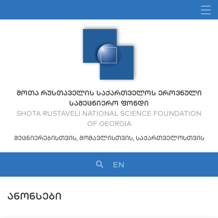
ᲨᲝᲗᲐ ᲠᲣᲡᲗᲐᲕᲔᲚᲘᲡ ᲡᲐᲥᲐᲠᲗᲕᲔᲚᲝᲡ ᲔᲠᲝᲕᲜᲣᲚᲘ
ᲡᲐᲛᲔᲪᲜᲘᲔᲠᲝ ᲤᲝᲜᲓᲘ
SHOTA RUSTAVELI NATIONAL SCIENCE FOUNDATION
OF GEORGIA
ᲛᲔᲪᲜᲘᲔᲠᲔᲑᲘᲡᲗᲕᲘᲡ, ᲛᲝᲛᲐᲕᲚᲘᲡᲗᲕᲘᲡ, ᲡᲐᲥᲐᲠᲗᲕᲔᲚᲝᲡᲗᲕᲘᲡ
EN
ᲐᲜᲝᲜᲡᲔᲑᲘ