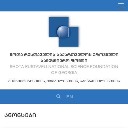
ᲨᲝᲗᲐ ᲠᲣᲡᲗᲐᲕᲔᲚᲘᲡ ᲡᲐᲥᲐᲠᲗᲕᲔᲚᲝᲡ ᲔᲠᲝᲕᲜᲣᲚᲘ
ᲡᲐᲛᲔᲪᲜᲘᲔᲠᲝ ᲤᲝᲜᲓᲘ
SHOTA RUSTAVELI NATIONAL SCIENCE FOUNDATION
OF GEORGIA
ᲛᲔᲪᲜᲘᲔᲠᲔᲑᲘᲡᲗᲕᲘᲡ, ᲛᲝᲛᲐᲕᲚᲘᲡᲗᲕᲘᲡ, ᲡᲐᲥᲐᲠᲗᲕᲔᲚᲝᲡᲗᲕᲘᲡ
EN
ᲐᲜᲝᲜᲡᲔᲑᲘ