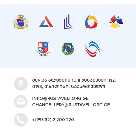
ᲛᲔᲠᲐᲑ ᲐᲚᲔᲥᲡᲘᲫᲘᲡ II ᲨᲔᲡᲐᲮᲕᲔᲕᲘ, N2,
0193, ᲗᲑᲘᲚᲘᲡᲘ, ᲡᲐᲥᲐᲠᲗᲕᲔᲚᲝ
INFO@RUSTAVELI.ORG.GE
CHANCELLERY@RUSTAVELI.ORG.GE
+(995 32) 2 200 220