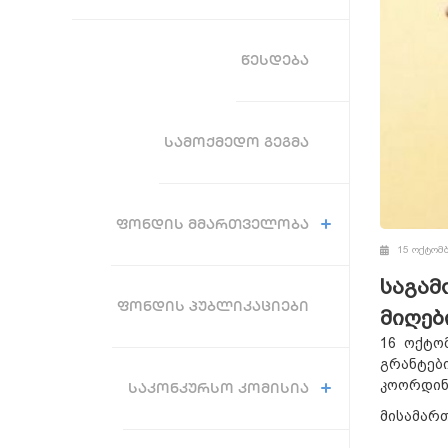
ᲬᲔᲡᲓᲔᲑᲐ
ᲡᲐᲛᲝᲥᲛᲔᲓᲝ ᲒᲔᲒᲛᲐ
ᲤᲝᲜᲓᲘᲡ ᲛᲛᲐᲠᲗᲕᲔᲚᲝᲑᲐ
15 ოქტომბ
საგამ
ᲤᲝᲜᲓᲘᲡ ᲞᲣᲑᲚᲘᲙᲐᲪᲘᲔᲑᲘ
მიღებ
16 ოქტო
გრანტებ
კოორდინა
ᲡᲐᲙᲝᲜᲙᲣᲠᲡᲝ ᲙᲝᲛᲘᲡᲘᲐ
მისამართ