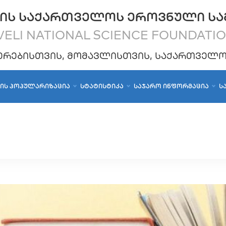
ᲘᲡ ᲡᲐᲥᲐᲠᲗᲕᲔᲚᲝᲡ ᲔᲠᲝᲕᲜᲣᲚᲘ ᲡᲐ
ELI NATIONAL SCIENCE FOUNDATI
ᲔᲠᲔᲑᲘᲡᲗᲕᲘᲡ, ᲛᲝᲛᲐᲕᲚᲘᲡᲗᲕᲘᲡ, ᲡᲐᲥᲐᲠᲗᲕᲔᲚ
ᲑᲘᲡ ᲞᲝᲞᲣᲚᲐᲠᲘᲖᲐᲪᲘᲐ
ᲡᲢᲐᲢᲘᲡᲢᲘᲙᲐ
ᲡᲐᲯᲐᲠᲝ ᲘᲜᲤᲝᲠᲛᲐᲪᲘᲐ
Ს