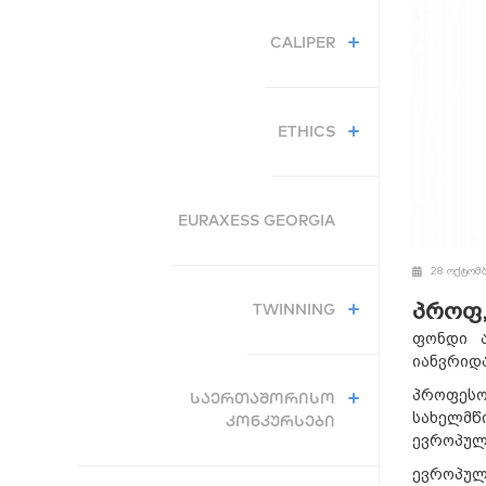
CALIPER
ETHICS
EURAXESS GEORGIA
28 ოქტომბ
პროფ,
TWINNING
ფონდი ა
იანვრიდა
პროფესო
ᲡᲐᲔᲠᲗᲐᲨᲝᲠᲘᲡᲝ
სახელმწ
ᲙᲝᲜᲙᲣᲠᲡᲔᲑᲘ
ევროპული
ევროპული