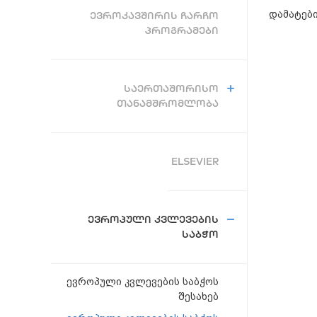
დამატებ
ᲔᲕᲠᲝᲙᲐᲕᲨᲘᲠᲘᲡ ᲩᲐᲠᲩᲝ
ᲞᲠᲝᲒᲠᲐᲛᲔᲑᲘ
ᲡᲐᲔᲠᲗᲐᲨᲝᲠᲘᲡᲝ
ᲗᲐᲜᲐᲛᲨᲠᲝᲛᲚᲝᲑᲐ
ELSEVIER
ᲔᲕᲠᲝᲞᲣᲚᲘ ᲙᲕᲚᲔᲕᲔᲑᲘᲡ
ᲡᲐᲑᲭᲝ
ევროპული კვლევების საბჭოს
შესახებ