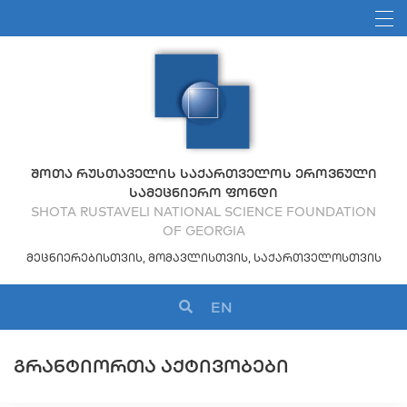
ᲨᲝᲗᲐ ᲠᲣᲡᲗᲐᲕᲔᲚᲘᲡ ᲡᲐᲥᲐᲠᲗᲕᲔᲚᲝᲡ ᲔᲠᲝᲕᲜᲣᲚᲘ
ᲡᲐᲛᲔᲪᲜᲘᲔᲠᲝ ᲤᲝᲜᲓᲘ
SHOTA RUSTAVELI NATIONAL SCIENCE FOUNDATION
OF GEORGIA
ᲛᲔᲪᲜᲘᲔᲠᲔᲑᲘᲡᲗᲕᲘᲡ, ᲛᲝᲛᲐᲕᲚᲘᲡᲗᲕᲘᲡ, ᲡᲐᲥᲐᲠᲗᲕᲔᲚᲝᲡᲗᲕᲘᲡ
EN
ᲒᲠᲐᲜᲢᲘᲝᲠᲗᲐ ᲐᲥᲢᲘᲕᲝᲑᲔᲑᲘ