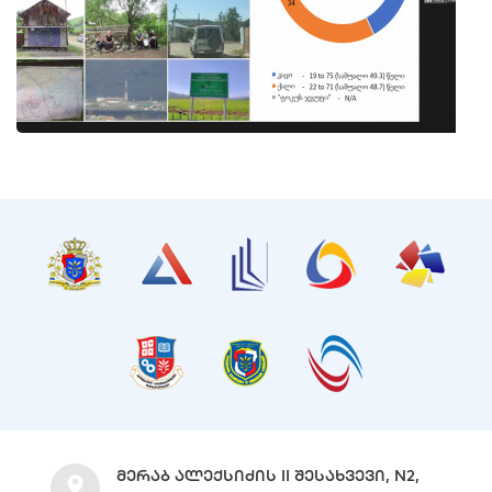
ᲛᲔᲠᲐᲑ ᲐᲚᲔᲥᲡᲘᲫᲘᲡ II ᲨᲔᲡᲐᲮᲕᲔᲕᲘ, N2,