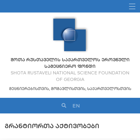
ᲨᲝᲗᲐ ᲠᲣᲡᲗᲐᲕᲔᲚᲘᲡ ᲡᲐᲥᲐᲠᲗᲕᲔᲚᲝᲡ ᲔᲠᲝᲕᲜᲣᲚᲘ
ᲡᲐᲛᲔᲪᲜᲘᲔᲠᲝ ᲤᲝᲜᲓᲘ
SHOTA RUSTAVELI NATIONAL SCIENCE FOUNDATION
OF GEORGIA
ᲛᲔᲪᲜᲘᲔᲠᲔᲑᲘᲡᲗᲕᲘᲡ, ᲛᲝᲛᲐᲕᲚᲘᲡᲗᲕᲘᲡ, ᲡᲐᲥᲐᲠᲗᲕᲔᲚᲝᲡᲗᲕᲘᲡ
EN
ᲒᲠᲐᲜᲢᲘᲝᲠᲗᲐ ᲐᲥᲢᲘᲕᲝᲑᲔᲑᲘ