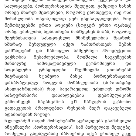
სალოცავები. ბორდერიზაციის შედეგად, გამყოფი ხაზის
ორივე მხარეს მცხოვრები, როგორც ქართველი, ისე ოსი
მოსახლეობა თავისუფლად ვერ გადაადგილდება, რიგ
შემთხვევებში ერთი სოციუმი (ზოგჯერ ერთი ოჯახიც)
ორად გაიხლიჩა, ადამიანები მოსწყდნენ მიწას, როგორც
მეურნისათვის სასიცოცხლო მნიშვნელობის წყაროს;
ხშირად შეზღუდული აქვთ ზამთრისთვის შეშის
დამზადების და სასოფლო სამეურნეო პროდუქციით
ვაჭრობის შესაძლებლობა, მოიშალა საუკუნეების
მანძილზე ჩამოყალიბებული ეკონომიკური და
სოციალური ტრადიციები. შექმნილმა ვითარებამ
მიგრაციის სტიმული მისცა ბორდერიზაციით
დაზარალებულ სოფლის მოსახლეობას (ძირითადად
ახალგაზრდობას) რაც, სავარაუდოდ, უახლოეს დროში
საზღვრისპირა დასახლებების დეპოპულაციას
გამოიწვევს. საგანგაშოა ე.წ. საზღვრის უკანონო
გადაკვეთის ბრალდებით რუსების მიერ დაკავებული
ადამიანების რიცხვი.
ნ.ლოლაძემ თავის მოხსენებაში ყურადღება გაამახვილა
ინტენსიური „ბორდერიზაციის“, სამ პირველად შედეგზე,
რომელიც: გადაულახავ ბარიერად იქცა ერთხელ უკვე