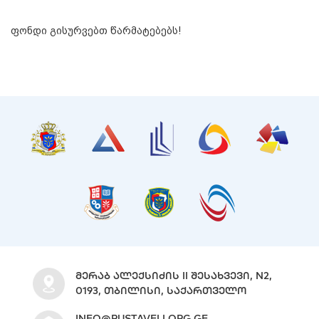
ფონდი გისურვებთ წარმატებებს!
ᲛᲔᲠᲐᲑ ᲐᲚᲔᲥᲡᲘᲫᲘᲡ II ᲨᲔᲡᲐᲮᲕᲔᲕᲘ, N2,
0193, ᲗᲑᲘᲚᲘᲡᲘ, ᲡᲐᲥᲐᲠᲗᲕᲔᲚᲝ
INFO@RUSTAVELI.ORG.GE