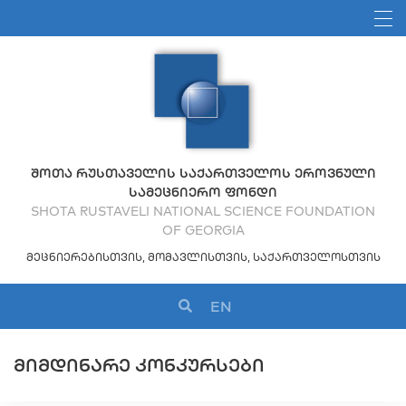
ᲨᲝᲗᲐ ᲠᲣᲡᲗᲐᲕᲔᲚᲘᲡ ᲡᲐᲥᲐᲠᲗᲕᲔᲚᲝᲡ ᲔᲠᲝᲕᲜᲣᲚᲘ
ᲡᲐᲛᲔᲪᲜᲘᲔᲠᲝ ᲤᲝᲜᲓᲘ
SHOTA RUSTAVELI NATIONAL SCIENCE FOUNDATION
OF GEORGIA
ᲛᲔᲪᲜᲘᲔᲠᲔᲑᲘᲡᲗᲕᲘᲡ, ᲛᲝᲛᲐᲕᲚᲘᲡᲗᲕᲘᲡ, ᲡᲐᲥᲐᲠᲗᲕᲔᲚᲝᲡᲗᲕᲘᲡ
EN
ᲛᲘᲛᲓᲘᲜᲐᲠᲔ ᲙᲝᲜᲙᲣᲠᲡᲔᲑᲘ