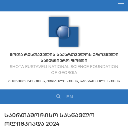
ᲨᲝᲗᲐ ᲠᲣᲡᲗᲐᲕᲔᲚᲘᲡ ᲡᲐᲥᲐᲠᲗᲕᲔᲚᲝᲡ ᲔᲠᲝᲕᲜᲣᲚᲘ
ᲡᲐᲛᲔᲪᲜᲘᲔᲠᲝ ᲤᲝᲜᲓᲘ
SHOTA RUSTAVELI NATIONAL SCIENCE FOUNDATION
OF GEORGIA
ᲛᲔᲪᲜᲘᲔᲠᲔᲑᲘᲡᲗᲕᲘᲡ, ᲛᲝᲛᲐᲕᲚᲘᲡᲗᲕᲘᲡ, ᲡᲐᲥᲐᲠᲗᲕᲔᲚᲝᲡᲗᲕᲘᲡ
EN
ᲡᲐᲔᲠᲗᲐᲨᲝᲠᲘᲡᲝ ᲡᲐᲡᲬᲐᲕᲚᲝ
ᲝᲚᲘᲛᲞᲘᲐᲓᲐ 2024