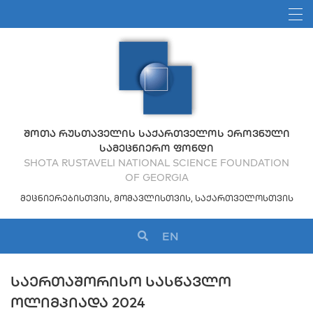
ᲨᲝᲗᲐ ᲠᲣᲡᲗᲐᲕᲔᲚᲘᲡ ᲡᲐᲥᲐᲠᲗᲕᲔᲚᲝᲡ ᲔᲠᲝᲕᲜᲣᲚᲘ
ᲡᲐᲛᲔᲪᲜᲘᲔᲠᲝ ᲤᲝᲜᲓᲘ
SHOTA RUSTAVELI NATIONAL SCIENCE FOUNDATION
OF GEORGIA
ᲛᲔᲪᲜᲘᲔᲠᲔᲑᲘᲡᲗᲕᲘᲡ, ᲛᲝᲛᲐᲕᲚᲘᲡᲗᲕᲘᲡ, ᲡᲐᲥᲐᲠᲗᲕᲔᲚᲝᲡᲗᲕᲘᲡ
EN
ᲡᲐᲔᲠᲗᲐᲨᲝᲠᲘᲡᲝ ᲡᲐᲡᲬᲐᲕᲚᲝ
ᲝᲚᲘᲛᲞᲘᲐᲓᲐ 2024