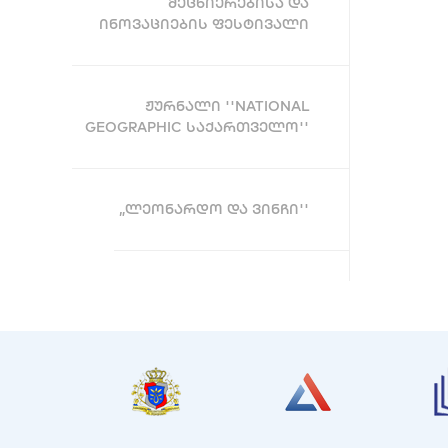
ᲛᲔᲪᲜᲘᲔᲠᲔᲑᲘᲡᲐ ᲓᲐ
ᲘᲜᲝᲕᲐᲪᲘᲔᲑᲘᲡ ᲤᲔᲡᲢᲘᲕᲐᲚᲘ
ᲟᲣᲠᲜᲐᲚᲘ ''NATIONAL
GEOGRAPHIC ᲡᲐᲥᲐᲠᲗᲕᲔᲚᲝ''
„ᲚᲔᲝᲜᲐᲠᲓᲝ ᲓᲐ ᲕᲘᲜᲩᲘ''