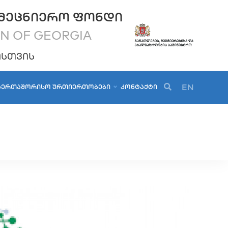
ᲛᲔᲪᲜᲘᲔᲠᲝ ᲤᲝᲜᲓᲘ
ON OF GEORGIA
ᲝᲡᲗᲕᲘᲡ
EN
ᲐᲔᲠᲗᲐᲨᲝᲠᲘᲡᲝ ᲣᲠᲗᲘᲔᲠᲗᲝᲑᲔᲑᲘ
ᲙᲝᲜᲢᲐᲥᲢᲘ