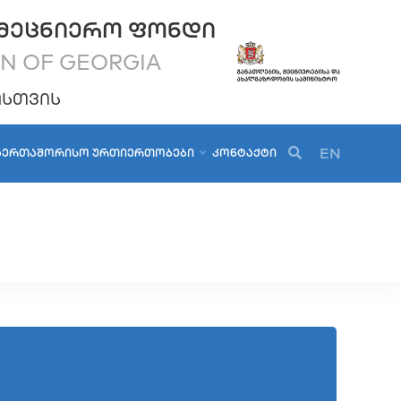
ᲛᲔᲪᲜᲘᲔᲠᲝ ᲤᲝᲜᲓᲘ
ON OF GEORGIA
ᲝᲡᲗᲕᲘᲡ
EN
ᲐᲔᲠᲗᲐᲨᲝᲠᲘᲡᲝ ᲣᲠᲗᲘᲔᲠᲗᲝᲑᲔᲑᲘ
ᲙᲝᲜᲢᲐᲥᲢᲘ