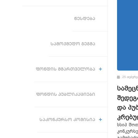
ᲬᲔᲡᲓᲔᲑᲐ
ᲡᲐᲛᲝᲥᲛᲔᲓᲝ ᲒᲔᲒᲛᲐ
ᲤᲝᲜᲓᲘᲡ ᲛᲛᲐᲠᲗᲕᲔᲚᲝᲑᲐ
25 თებერვ
სამეც
ᲤᲝᲜᲓᲘᲡ ᲞᲣᲑᲚᲘᲙᲐᲪᲘᲔᲑᲘ
შედეგ
და პუ
კრებუ
ᲡᲐᲙᲝᲜᲙᲣᲠᲡᲝ ᲙᲝᲛᲘᲡᲘᲐ
სსიპ შო
კონკურს
გამოსაქ