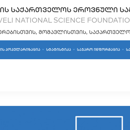
ᲘᲡ ᲡᲐᲥᲐᲠᲗᲕᲔᲚᲝᲡ ᲔᲠᲝᲕᲜᲣᲚᲘ ᲡᲐ
ELI NATIONAL SCIENCE FOUNDATI
ᲔᲠᲔᲑᲘᲡᲗᲕᲘᲡ, ᲛᲝᲛᲐᲕᲚᲘᲡᲗᲕᲘᲡ, ᲡᲐᲥᲐᲠᲗᲕᲔᲚ
ᲑᲘᲡ ᲞᲝᲞᲣᲚᲐᲠᲘᲖᲐᲪᲘᲐ
ᲡᲢᲐᲢᲘᲡᲢᲘᲙᲐ
ᲡᲐᲯᲐᲠᲝ ᲘᲜᲤᲝᲠᲛᲐᲪᲘᲐ
Ს