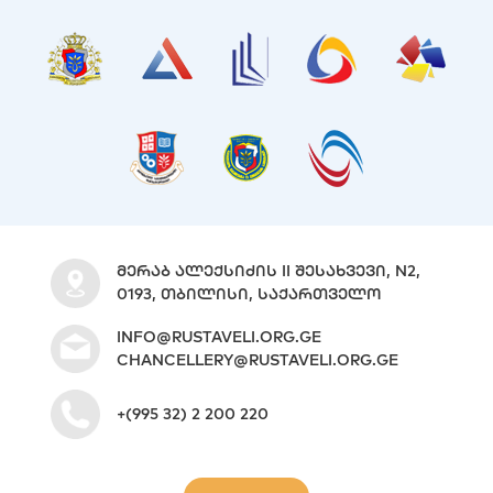
ᲛᲔᲠᲐᲑ ᲐᲚᲔᲥᲡᲘᲫᲘᲡ II ᲨᲔᲡᲐᲮᲕᲔᲕᲘ, N2,
0193, ᲗᲑᲘᲚᲘᲡᲘ, ᲡᲐᲥᲐᲠᲗᲕᲔᲚᲝ
INFO@RUSTAVELI.ORG.GE
CHANCELLERY@RUSTAVELI.ORG.GE
+(995 32) 2 200 220