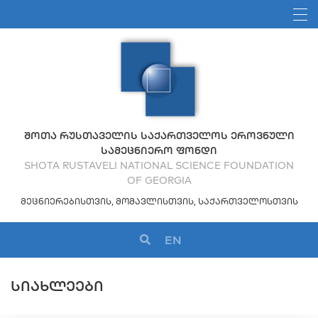
ᲨᲝᲗᲐ ᲠᲣᲡᲗᲐᲕᲔᲚᲘᲡ ᲡᲐᲥᲐᲠᲗᲕᲔᲚᲝᲡ ᲔᲠᲝᲕᲜᲣᲚᲘ
ᲡᲐᲛᲔᲪᲜᲘᲔᲠᲝ ᲤᲝᲜᲓᲘ
SHOTA RUSTAVELI NATIONAL SCIENCE FOUNDATION
OF GEORGIA
ᲛᲔᲪᲜᲘᲔᲠᲔᲑᲘᲡᲗᲕᲘᲡ, ᲛᲝᲛᲐᲕᲚᲘᲡᲗᲕᲘᲡ, ᲡᲐᲥᲐᲠᲗᲕᲔᲚᲝᲡᲗᲕᲘᲡ
EN
ᲡᲘᲐᲮᲚᲔᲔᲑᲘ