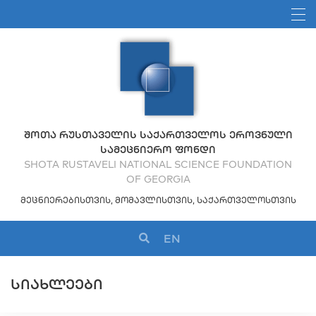
ᲨᲝᲗᲐ ᲠᲣᲡᲗᲐᲕᲔᲚᲘᲡ ᲡᲐᲥᲐᲠᲗᲕᲔᲚᲝᲡ ᲔᲠᲝᲕᲜᲣᲚᲘ
ᲡᲐᲛᲔᲪᲜᲘᲔᲠᲝ ᲤᲝᲜᲓᲘ
SHOTA RUSTAVELI NATIONAL SCIENCE FOUNDATION
OF GEORGIA
ᲛᲔᲪᲜᲘᲔᲠᲔᲑᲘᲡᲗᲕᲘᲡ, ᲛᲝᲛᲐᲕᲚᲘᲡᲗᲕᲘᲡ, ᲡᲐᲥᲐᲠᲗᲕᲔᲚᲝᲡᲗᲕᲘᲡ
EN
ᲡᲘᲐᲮᲚᲔᲔᲑᲘ