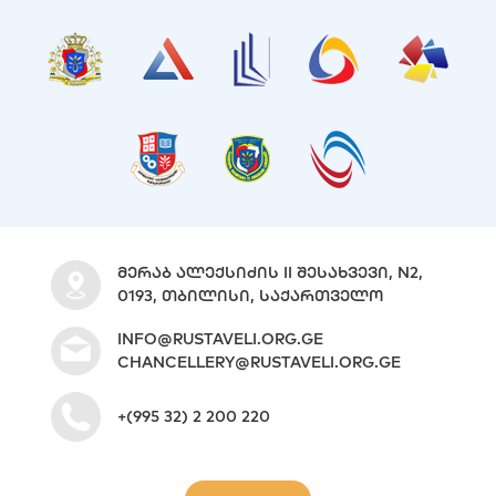
ᲛᲔᲠᲐᲑ ᲐᲚᲔᲥᲡᲘᲫᲘᲡ II ᲨᲔᲡᲐᲮᲕᲔᲕᲘ, N2,
0193, ᲗᲑᲘᲚᲘᲡᲘ, ᲡᲐᲥᲐᲠᲗᲕᲔᲚᲝ
INFO@RUSTAVELI.ORG.GE
CHANCELLERY@RUSTAVELI.ORG.GE
+(995 32) 2 200 220