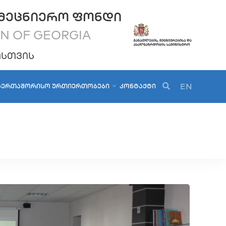
ᲛᲔᲪᲜᲘᲔᲠᲝ ᲤᲝᲜᲓᲘ
ON OF GEORGIA
ᲝᲡᲗᲕᲘᲡ
EN
ᲐᲔᲠᲗᲐᲨᲝᲠᲘᲡᲝ ᲣᲠᲗᲘᲔᲠᲗᲝᲑᲔᲑᲘ
ᲙᲝᲜᲢᲐᲥᲢᲘ