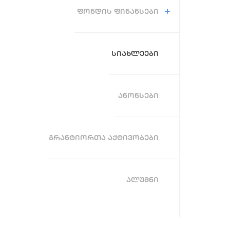
ᲤᲝᲜᲓᲘᲡ ᲤᲘᲜᲐᲜᲡᲔᲑᲘ
ᲡᲘᲐᲮᲚᲔᲔᲑᲘ
ᲐᲜᲝᲜᲡᲔᲑᲘ
ᲒᲠᲐᲜᲢᲘᲝᲠᲗᲐ ᲐᲥᲢᲘᲕᲝᲑᲔᲑᲘ
ᲐᲚᲣᲛᲜᲘ