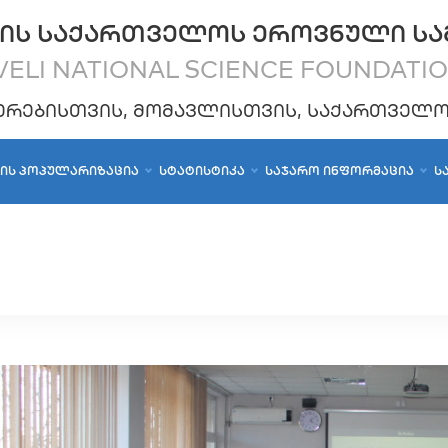
ᲘᲡ ᲡᲐᲥᲐᲠᲗᲕᲔᲚᲝᲡ ᲔᲠᲝᲕᲜᲣᲚᲘ ᲡᲐ
ELI NATIONAL SCIENCE FOUNDATI
ᲔᲠᲔᲑᲘᲡᲗᲕᲘᲡ, ᲛᲝᲛᲐᲕᲚᲘᲡᲗᲕᲘᲡ, ᲡᲐᲥᲐᲠᲗᲕᲔᲚ
ᲑᲘᲡ ᲞᲝᲞᲣᲚᲐᲠᲘᲖᲐᲪᲘᲐ
ᲡᲢᲐᲢᲘᲡᲢᲘᲙᲐ
ᲡᲐᲯᲐᲠᲝ ᲘᲜᲤᲝᲠᲛᲐᲪᲘᲐ
Ს