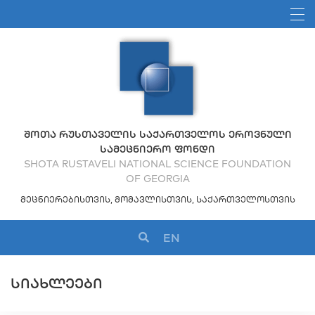
ᲨᲝᲗᲐ ᲠᲣᲡᲗᲐᲕᲔᲚᲘᲡ ᲡᲐᲥᲐᲠᲗᲕᲔᲚᲝᲡ ᲔᲠᲝᲕᲜᲣᲚᲘ
ᲡᲐᲛᲔᲪᲜᲘᲔᲠᲝ ᲤᲝᲜᲓᲘ
SHOTA RUSTAVELI NATIONAL SCIENCE FOUNDATION
OF GEORGIA
ᲛᲔᲪᲜᲘᲔᲠᲔᲑᲘᲡᲗᲕᲘᲡ, ᲛᲝᲛᲐᲕᲚᲘᲡᲗᲕᲘᲡ, ᲡᲐᲥᲐᲠᲗᲕᲔᲚᲝᲡᲗᲕᲘᲡ
EN
ᲡᲘᲐᲮᲚᲔᲔᲑᲘ