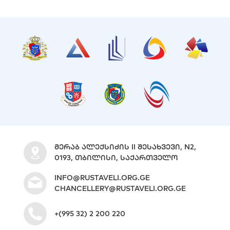
ᲛᲔᲠᲐᲑ ᲐᲚᲔᲥᲡᲘᲫᲘᲡ II ᲨᲔᲡᲐᲮᲕᲔᲕᲘ, N2,
0193, ᲗᲑᲘᲚᲘᲡᲘ, ᲡᲐᲥᲐᲠᲗᲕᲔᲚᲝ
INFO@RUSTAVELI.ORG.GE
CHANCELLERY@RUSTAVELI.ORG.GE
+(995 32) 2 200 220