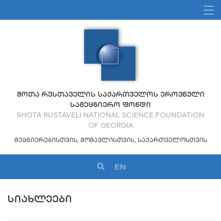
ᲨᲝᲗᲐ ᲠᲣᲡᲗᲐᲕᲔᲚᲘᲡ ᲡᲐᲥᲐᲠᲗᲕᲔᲚᲝᲡ ᲔᲠᲝᲕᲜᲣᲚᲘ
ᲡᲐᲛᲔᲪᲜᲘᲔᲠᲝ ᲤᲝᲜᲓᲘ
SHOTA RUSTAVELI NATIONAL SCIENCE FOUNDATION
OF GEORGIA
ᲛᲔᲪᲜᲘᲔᲠᲔᲑᲘᲡᲗᲕᲘᲡ, ᲛᲝᲛᲐᲕᲚᲘᲡᲗᲕᲘᲡ, ᲡᲐᲥᲐᲠᲗᲕᲔᲚᲝᲡᲗᲕᲘᲡ
EN
ᲡᲘᲐᲮᲚᲔᲔᲑᲘ