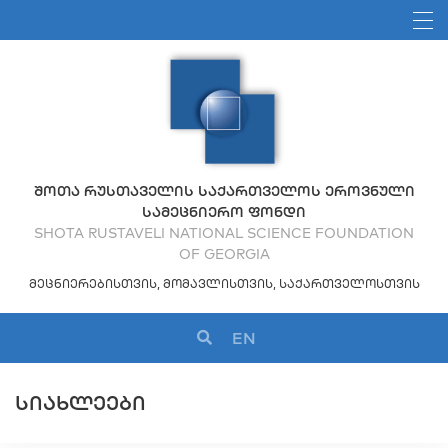
ᲨᲝᲗᲐ ᲠᲣᲡᲗᲐᲕᲔᲚᲘᲡ ᲡᲐᲥᲐᲠᲗᲕᲔᲚᲝᲡ ᲔᲠᲝᲕᲜᲣᲚᲘ
ᲡᲐᲛᲔᲪᲜᲘᲔᲠᲝ ᲤᲝᲜᲓᲘ
SHOTA RUSTAVELI NATIONAL SCIENCE FOUNDATION
OF GEORGIA
ᲛᲔᲪᲜᲘᲔᲠᲔᲑᲘᲡᲗᲕᲘᲡ, ᲛᲝᲛᲐᲕᲚᲘᲡᲗᲕᲘᲡ, ᲡᲐᲥᲐᲠᲗᲕᲔᲚᲝᲡᲗᲕᲘᲡ
EN
ᲡᲘᲐᲮᲚᲔᲔᲑᲘ