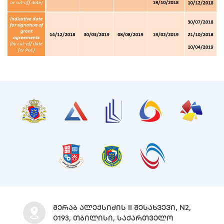
ᲛᲔᲠᲐᲑ ᲐᲚᲔᲥᲡᲘᲫᲘᲡ II ᲨᲔᲡᲐᲮᲕᲔᲕᲘ, N2,
0193, ᲗᲑᲘᲚᲘᲡᲘ, ᲡᲐᲥᲐᲠᲗᲕᲔᲚᲝ