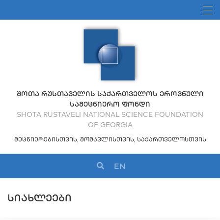
ᲨᲝᲗᲐ ᲠᲣᲡᲗᲐᲕᲔᲚᲘᲡ ᲡᲐᲥᲐᲠᲗᲕᲔᲚᲝᲡ ᲔᲠᲝᲕᲜᲣᲚᲘ
ᲡᲐᲛᲔᲪᲜᲘᲔᲠᲝ ᲤᲝᲜᲓᲘ
SHOTA RUSTAVELI NATIONAL SCIENCE FOUNDATION
OF GEORGIA
ᲛᲔᲪᲜᲘᲔᲠᲔᲑᲘᲡᲗᲕᲘᲡ, ᲛᲝᲛᲐᲕᲚᲘᲡᲗᲕᲘᲡ, ᲡᲐᲥᲐᲠᲗᲕᲔᲚᲝᲡᲗᲕᲘᲡ
EN
ᲡᲘᲐᲮᲚᲔᲔᲑᲘ