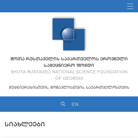
ᲨᲝᲗᲐ ᲠᲣᲡᲗᲐᲕᲔᲚᲘᲡ ᲡᲐᲥᲐᲠᲗᲕᲔᲚᲝᲡ ᲔᲠᲝᲕᲜᲣᲚᲘ
ᲡᲐᲛᲔᲪᲜᲘᲔᲠᲝ ᲤᲝᲜᲓᲘ
SHOTA RUSTAVELI NATIONAL SCIENCE FOUNDATION
OF GEORGIA
ᲛᲔᲪᲜᲘᲔᲠᲔᲑᲘᲡᲗᲕᲘᲡ, ᲛᲝᲛᲐᲕᲚᲘᲡᲗᲕᲘᲡ, ᲡᲐᲥᲐᲠᲗᲕᲔᲚᲝᲡᲗᲕᲘᲡ
EN
ᲡᲘᲐᲮᲚᲔᲔᲑᲘ