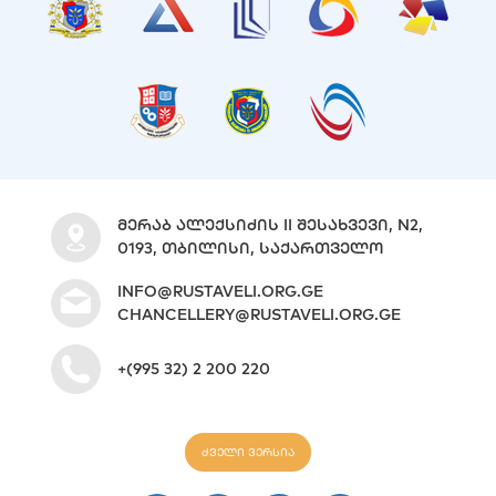
ᲛᲔᲠᲐᲑ ᲐᲚᲔᲥᲡᲘᲫᲘᲡ II ᲨᲔᲡᲐᲮᲕᲔᲕᲘ, N2,
0193, ᲗᲑᲘᲚᲘᲡᲘ, ᲡᲐᲥᲐᲠᲗᲕᲔᲚᲝ
INFO@RUSTAVELI.ORG.GE
CHANCELLERY@RUSTAVELI.ORG.GE
+(995 32) 2 200 220
ძველი ვერსია