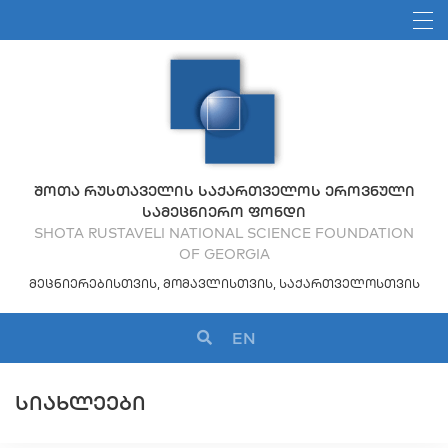
ᲨᲝᲗᲐ ᲠᲣᲡᲗᲐᲕᲔᲚᲘᲡ ᲡᲐᲥᲐᲠᲗᲕᲔᲚᲝᲡ ᲔᲠᲝᲕᲜᲣᲚᲘ
ᲡᲐᲛᲔᲪᲜᲘᲔᲠᲝ ᲤᲝᲜᲓᲘ
SHOTA RUSTAVELI NATIONAL SCIENCE FOUNDATION
OF GEORGIA
ᲛᲔᲪᲜᲘᲔᲠᲔᲑᲘᲡᲗᲕᲘᲡ, ᲛᲝᲛᲐᲕᲚᲘᲡᲗᲕᲘᲡ, ᲡᲐᲥᲐᲠᲗᲕᲔᲚᲝᲡᲗᲕᲘᲡ
EN
ᲡᲘᲐᲮᲚᲔᲔᲑᲘ