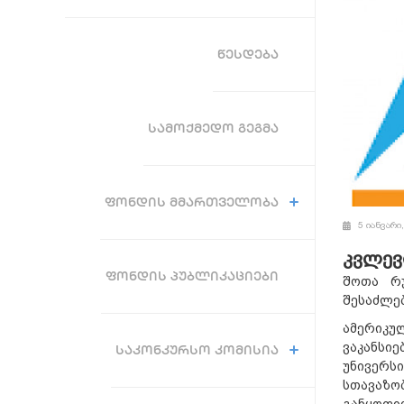
ᲬᲔᲡᲓᲔᲑᲐ
ᲡᲐᲛᲝᲥᲛᲔᲓᲝ ᲒᲔᲒᲛᲐ
ᲤᲝᲜᲓᲘᲡ ᲛᲛᲐᲠᲗᲕᲔᲚᲝᲑᲐ
5 იანვარი
კვლევი
ᲤᲝᲜᲓᲘᲡ ᲞᲣᲑᲚᲘᲙᲐᲪᲘᲔᲑᲘ
შოთა რუ
შესაძლებ
ამერიკუ
ვაკანსიე
ᲡᲐᲙᲝᲜᲙᲣᲠᲡᲝ ᲙᲝᲛᲘᲡᲘᲐ
უნივერს
სთავაზო
განყოფ