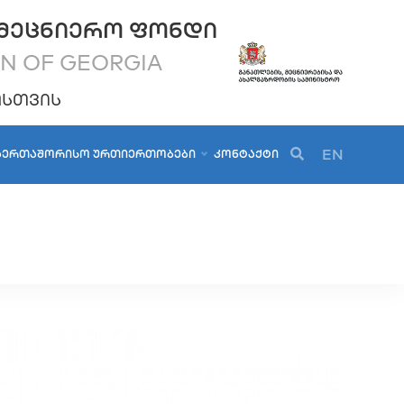
ᲛᲔᲪᲜᲘᲔᲠᲝ ᲤᲝᲜᲓᲘ
ON OF GEORGIA
ᲝᲡᲗᲕᲘᲡ
EN
ᲐᲔᲠᲗᲐᲨᲝᲠᲘᲡᲝ ᲣᲠᲗᲘᲔᲠᲗᲝᲑᲔᲑᲘ
ᲙᲝᲜᲢᲐᲥᲢᲘ