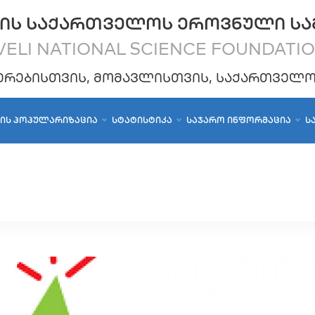
ᲘᲡ ᲡᲐᲥᲐᲠᲗᲕᲔᲚᲝᲡ ᲔᲠᲝᲕᲜᲣᲚᲘ ᲡᲐ
ELI NATIONAL SCIENCE FOUNDATI
ᲔᲠᲔᲑᲘᲡᲗᲕᲘᲡ, ᲛᲝᲛᲐᲕᲚᲘᲡᲗᲕᲘᲡ, ᲡᲐᲥᲐᲠᲗᲕᲔᲚ
ᲑᲘᲡ ᲞᲝᲞᲣᲚᲐᲠᲘᲖᲐᲪᲘᲐ
ᲡᲢᲐᲢᲘᲡᲢᲘᲙᲐ
ᲡᲐᲯᲐᲠᲝ ᲘᲜᲤᲝᲠᲛᲐᲪᲘᲐ
Ს