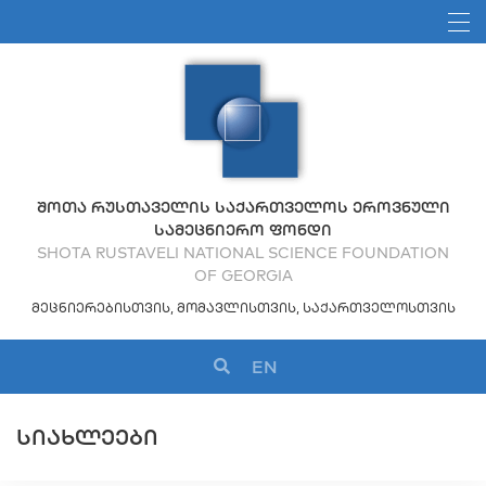
ᲨᲝᲗᲐ ᲠᲣᲡᲗᲐᲕᲔᲚᲘᲡ ᲡᲐᲥᲐᲠᲗᲕᲔᲚᲝᲡ ᲔᲠᲝᲕᲜᲣᲚᲘ
ᲡᲐᲛᲔᲪᲜᲘᲔᲠᲝ ᲤᲝᲜᲓᲘ
SHOTA RUSTAVELI NATIONAL SCIENCE FOUNDATION
OF GEORGIA
ᲛᲔᲪᲜᲘᲔᲠᲔᲑᲘᲡᲗᲕᲘᲡ, ᲛᲝᲛᲐᲕᲚᲘᲡᲗᲕᲘᲡ, ᲡᲐᲥᲐᲠᲗᲕᲔᲚᲝᲡᲗᲕᲘᲡ
EN
ᲡᲘᲐᲮᲚᲔᲔᲑᲘ