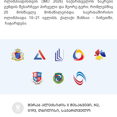
ოლიმპიადისთვის (IMO 2026) საქართველოს ნაკრები
გუნდის შესარჩევი პირველი და მეორე ტური, რომლებშიც
20 მოსწავლე მონაწილეობდა. საერთაშორისო
ოლიმპიადა 10–21 ივლისს, ქალაქი შანხაი - ჩინეთში,
ჩატარდება.
ᲛᲔᲠᲐᲑ ᲐᲚᲔᲥᲡᲘᲫᲘᲡ II ᲨᲔᲡᲐᲮᲕᲔᲕᲘ, N2,
0193, ᲗᲑᲘᲚᲘᲡᲘ, ᲡᲐᲥᲐᲠᲗᲕᲔᲚᲝ