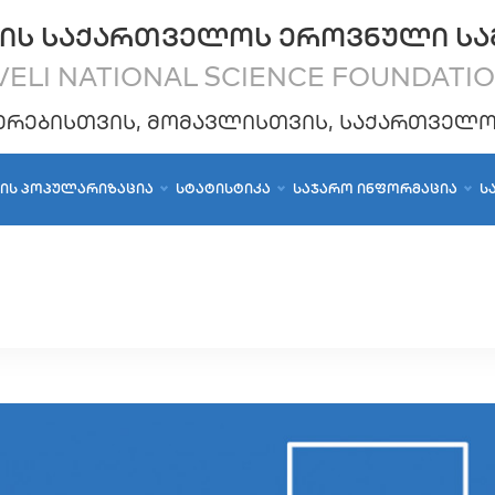
ᲘᲡ ᲡᲐᲥᲐᲠᲗᲕᲔᲚᲝᲡ ᲔᲠᲝᲕᲜᲣᲚᲘ ᲡᲐ
ELI NATIONAL SCIENCE FOUNDATI
ᲔᲠᲔᲑᲘᲡᲗᲕᲘᲡ, ᲛᲝᲛᲐᲕᲚᲘᲡᲗᲕᲘᲡ, ᲡᲐᲥᲐᲠᲗᲕᲔᲚ
ᲑᲘᲡ ᲞᲝᲞᲣᲚᲐᲠᲘᲖᲐᲪᲘᲐ
ᲡᲢᲐᲢᲘᲡᲢᲘᲙᲐ
ᲡᲐᲯᲐᲠᲝ ᲘᲜᲤᲝᲠᲛᲐᲪᲘᲐ
Ს