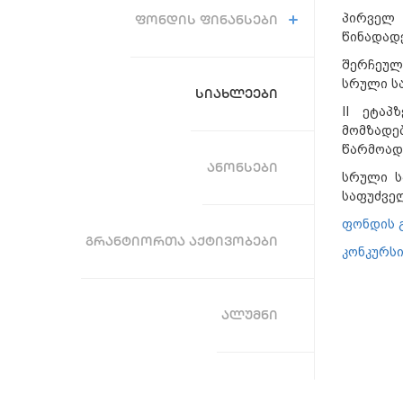
პირველ 
ᲤᲝᲜᲓᲘᲡ ᲤᲘᲜᲐᲜᲡᲔᲑᲘ
წინადადე
შერჩეულ
სრული სა
ᲡᲘᲐᲮᲚᲔᲔᲑᲘ
II ეტაპ
მომზადე
წარმოად
ᲐᲜᲝᲜᲡᲔᲑᲘ
სრული ს
საფუძვე
ფონდის 
ᲒᲠᲐᲜᲢᲘᲝᲠᲗᲐ ᲐᲥᲢᲘᲕᲝᲑᲔᲑᲘ
კონკურსი
ᲐᲚᲣᲛᲜᲘ