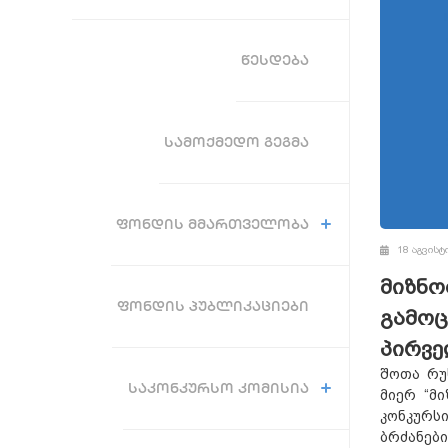
ᲬᲔᲡᲓᲔᲑᲐ
ᲡᲐᲛᲝᲥᲛᲔᲓᲝ ᲒᲔᲒᲛᲐ
ᲤᲝᲜᲓᲘᲡ ᲛᲛᲐᲠᲗᲕᲔᲚᲝᲑᲐ
18 აგვისტ
მიზნო
ᲤᲝᲜᲓᲘᲡ ᲞᲣᲑᲚᲘᲙᲐᲪᲘᲔᲑᲘ
გამოც
პირვე
შოთა რუ
ᲡᲐᲙᲝᲜᲙᲣᲠᲡᲝ ᲙᲝᲛᲘᲡᲘᲐ
მიერ “მ
კონკურს
ბრძანები