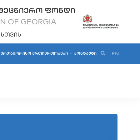
ᲛᲔᲪᲜᲘᲔᲠᲝ ᲤᲝᲜᲓᲘ
ON OF GEORGIA
ᲝᲡᲗᲕᲘᲡ
EN
ᲐᲔᲠᲗᲐᲨᲝᲠᲘᲡᲝ ᲣᲠᲗᲘᲔᲠᲗᲝᲑᲔᲑᲘ
ᲙᲝᲜᲢᲐᲥᲢᲘ