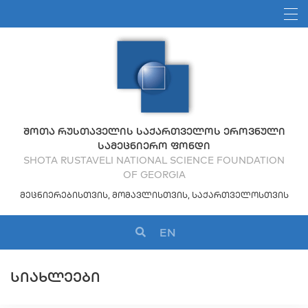
ᲨᲝᲗᲐ ᲠᲣᲡᲗᲐᲕᲔᲚᲘᲡ ᲡᲐᲥᲐᲠᲗᲕᲔᲚᲝᲡ ᲔᲠᲝᲕᲜᲣᲚᲘ
ᲡᲐᲛᲔᲪᲜᲘᲔᲠᲝ ᲤᲝᲜᲓᲘ
SHOTA RUSTAVELI NATIONAL SCIENCE FOUNDATION
OF GEORGIA
ᲛᲔᲪᲜᲘᲔᲠᲔᲑᲘᲡᲗᲕᲘᲡ, ᲛᲝᲛᲐᲕᲚᲘᲡᲗᲕᲘᲡ, ᲡᲐᲥᲐᲠᲗᲕᲔᲚᲝᲡᲗᲕᲘᲡ
EN
ᲡᲘᲐᲮᲚᲔᲔᲑᲘ