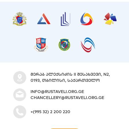
ᲛᲔᲠᲐᲑ ᲐᲚᲔᲥᲡᲘᲫᲘᲡ II ᲨᲔᲡᲐᲮᲕᲔᲕᲘ, N2,
0193, ᲗᲑᲘᲚᲘᲡᲘ, ᲡᲐᲥᲐᲠᲗᲕᲔᲚᲝ
INFO@RUSTAVELI.ORG.GE
CHANCELLERY@RUSTAVELI.ORG.GE
+(995 32) 2 200 220