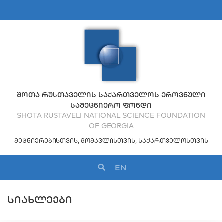
ᲨᲝᲗᲐ ᲠᲣᲡᲗᲐᲕᲔᲚᲘᲡ ᲡᲐᲥᲐᲠᲗᲕᲔᲚᲝᲡ ᲔᲠᲝᲕᲜᲣᲚᲘ
ᲡᲐᲛᲔᲪᲜᲘᲔᲠᲝ ᲤᲝᲜᲓᲘ
SHOTA RUSTAVELI NATIONAL SCIENCE FOUNDATION
OF GEORGIA
ᲛᲔᲪᲜᲘᲔᲠᲔᲑᲘᲡᲗᲕᲘᲡ, ᲛᲝᲛᲐᲕᲚᲘᲡᲗᲕᲘᲡ, ᲡᲐᲥᲐᲠᲗᲕᲔᲚᲝᲡᲗᲕᲘᲡ
EN
ᲡᲘᲐᲮᲚᲔᲔᲑᲘ