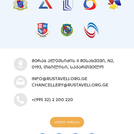
ᲛᲔᲠᲐᲑ ᲐᲚᲔᲥᲡᲘᲫᲘᲡ II ᲨᲔᲡᲐᲮᲕᲔᲕᲘ, N2,
0193, ᲗᲑᲘᲚᲘᲡᲘ, ᲡᲐᲥᲐᲠᲗᲕᲔᲚᲝ
INFO@RUSTAVELI.ORG.GE
CHANCELLERY@RUSTAVELI.ORG.GE
+(995 32) 2 200 220
ძველი ვერსია