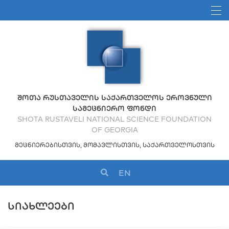
ᲨᲝᲗᲐ ᲠᲣᲡᲗᲐᲕᲔᲚᲘᲡ ᲡᲐᲥᲐᲠᲗᲕᲔᲚᲝᲡ ᲔᲠᲝᲕᲜᲣᲚᲘ
ᲡᲐᲛᲔᲪᲜᲘᲔᲠᲝ ᲤᲝᲜᲓᲘ
SHOTA RUSTAVELI NATIONAL SCIENCE FOUNDATION
OF GEORGIA
ᲛᲔᲪᲜᲘᲔᲠᲔᲑᲘᲡᲗᲕᲘᲡ, ᲛᲝᲛᲐᲕᲚᲘᲡᲗᲕᲘᲡ, ᲡᲐᲥᲐᲠᲗᲕᲔᲚᲝᲡᲗᲕᲘᲡ
EN
ᲡᲘᲐᲮᲚᲔᲔᲑᲘ