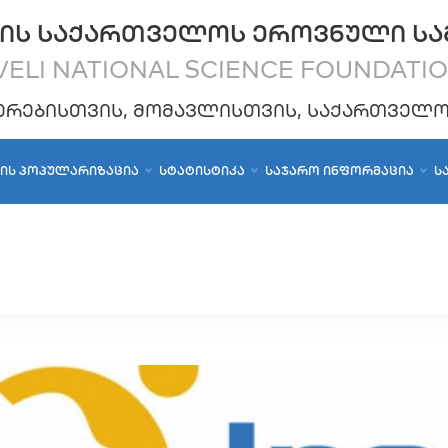
ᲘᲡ ᲡᲐᲥᲐᲠᲗᲕᲔᲚᲝᲡ ᲔᲠᲝᲕᲜᲣᲚᲘ ᲡᲐ
ELI NATIONAL SCIENCE FOUNDATI
ᲔᲠᲔᲑᲘᲡᲗᲕᲘᲡ, ᲛᲝᲛᲐᲕᲚᲘᲡᲗᲕᲘᲡ, ᲡᲐᲥᲐᲠᲗᲕᲔᲚ
ᲑᲘᲡ ᲞᲝᲞᲣᲚᲐᲠᲘᲖᲐᲪᲘᲐ
ᲡᲢᲐᲢᲘᲡᲢᲘᲙᲐ
ᲡᲐᲯᲐᲠᲝ ᲘᲜᲤᲝᲠᲛᲐᲪᲘᲐ
Ს