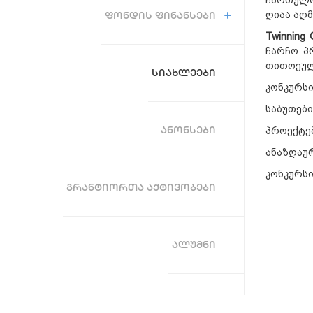
ღიაა აღ
ᲤᲝᲜᲓᲘᲡ ᲤᲘᲜᲐᲜᲡᲔᲑᲘ
Twinning 
ჩარჩო პ
თითოეუ
ᲡᲘᲐᲮᲚᲔᲔᲑᲘ
კონკურსი
საბუთებ
ᲐᲜᲝᲜᲡᲔᲑᲘ
პროექტე
ანაზღაუ
კონკურს
ᲒᲠᲐᲜᲢᲘᲝᲠᲗᲐ ᲐᲥᲢᲘᲕᲝᲑᲔᲑᲘ
ᲐᲚᲣᲛᲜᲘ