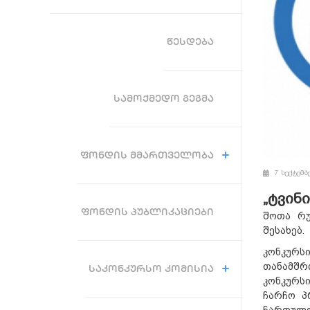
ᲬᲔᲡᲓᲔᲑᲐ
ᲡᲐᲛᲝᲥᲛᲔᲓᲝ ᲒᲔᲒᲛᲐ
ᲤᲝᲜᲓᲘᲡ ᲛᲛᲐᲠᲗᲕᲔᲚᲝᲑᲐ
7 სექტემბ
„ტვინ
ᲤᲝᲜᲓᲘᲡ ᲞᲣᲑᲚᲘᲙᲐᲪᲘᲔᲑᲘ
შოთა რუ
შესახებ.
კონკურს
თანამშრ
ᲡᲐᲙᲝᲜᲙᲣᲠᲡᲝ ᲙᲝᲛᲘᲡᲘᲐ
კონკურსი 
ჩარჩო პ
ჩართულო