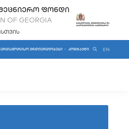
ᲛᲔᲪᲜᲘᲔᲠᲝ ᲤᲝᲜᲓᲘ
ON OF GEORGIA
ᲝᲡᲗᲕᲘᲡ
EN
ᲐᲔᲠᲗᲐᲨᲝᲠᲘᲡᲝ ᲣᲠᲗᲘᲔᲠᲗᲝᲑᲔᲑᲘ
ᲙᲝᲜᲢᲐᲥᲢᲘ