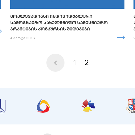
ᲛᲝᲙᲚᲔᲕᲐᲓᲘᲐᲜᲘ ᲘᲜᲓᲘᲕᲘᲓᲣᲐᲚᲣᲠᲘ
ᲡᲐᲛᲝᲒᲖᲐᲣᲠᲝ ᲡᲐᲮᲔᲚᲛᲬᲘᲤᲝ ᲡᲐᲛᲔᲪᲜᲘᲔᲠᲝ
ᲒᲠᲐᲜᲢᲔᲑᲘᲡ ᲙᲝᲜᲙᲣᲠᲡᲘᲡ ᲨᲔᲓᲔᲒᲔᲑᲘ
4 მარტი 2016
1
2