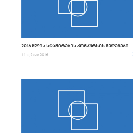
2016 ᲬᲚᲘᲡ ᲡᲢᲐᲟᲘᲠᲔᲑᲘᲡ ᲙᲝᲜᲙᲣᲠᲡᲘᲡ ᲨᲔᲓᲔᲒᲔᲑᲘ
14 ივნისი 2016