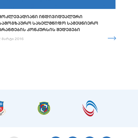
ᲛᲝᲙᲚᲔᲕᲐᲓᲘᲐᲜᲘ ᲘᲜᲓᲘᲕᲘᲓᲣᲐᲚᲣᲠᲘ
ᲡᲐᲛᲝᲒᲖᲐᲣᲠᲝ ᲡᲐᲮᲔᲚᲛᲬᲘᲤᲝ ᲡᲐᲛᲔᲪᲜᲘᲔᲠᲝ
ᲒᲠᲐᲜᲢᲔᲑᲘᲡ ᲙᲝᲜᲙᲣᲠᲡᲘᲡ ᲨᲔᲓᲔᲒᲔᲑᲘ
2 მარტი 2016