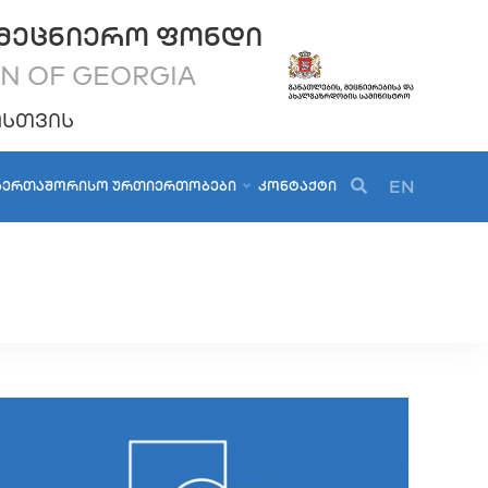
ᲛᲔᲪᲜᲘᲔᲠᲝ ᲤᲝᲜᲓᲘ
ON OF GEORGIA
ᲝᲡᲗᲕᲘᲡ
EN
ᲐᲔᲠᲗᲐᲨᲝᲠᲘᲡᲝ ᲣᲠᲗᲘᲔᲠᲗᲝᲑᲔᲑᲘ
ᲙᲝᲜᲢᲐᲥᲢᲘ