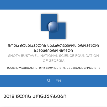
ᲨᲝᲗᲐ ᲠᲣᲡᲗᲐᲕᲔᲚᲘᲡ ᲡᲐᲥᲐᲠᲗᲕᲔᲚᲝᲡ ᲔᲠᲝᲕᲜᲣᲚᲘ
ᲡᲐᲛᲔᲪᲜᲘᲔᲠᲝ ᲤᲝᲜᲓᲘ
SHOTA RUSTAVELI NATIONAL SCIENCE FOUNDATION
OF GEORGIA
ᲛᲔᲪᲜᲘᲔᲠᲔᲑᲘᲡᲗᲕᲘᲡ, ᲛᲝᲛᲐᲕᲚᲘᲡᲗᲕᲘᲡ, ᲡᲐᲥᲐᲠᲗᲕᲔᲚᲝᲡᲗᲕᲘᲡ
EN
2018 ᲬᲚᲘᲡ ᲙᲝᲜᲙᲣᲠᲡᲔᲑᲘ