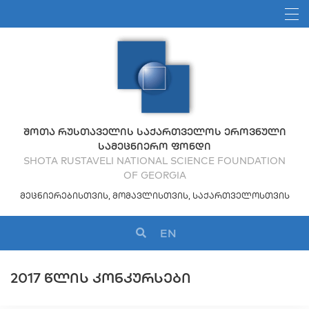
ᲨᲝᲗᲐ ᲠᲣᲡᲗᲐᲕᲔᲚᲘᲡ ᲡᲐᲥᲐᲠᲗᲕᲔᲚᲝᲡ ᲔᲠᲝᲕᲜᲣᲚᲘ
ᲡᲐᲛᲔᲪᲜᲘᲔᲠᲝ ᲤᲝᲜᲓᲘ
SHOTA RUSTAVELI NATIONAL SCIENCE FOUNDATION
OF GEORGIA
ᲛᲔᲪᲜᲘᲔᲠᲔᲑᲘᲡᲗᲕᲘᲡ, ᲛᲝᲛᲐᲕᲚᲘᲡᲗᲕᲘᲡ, ᲡᲐᲥᲐᲠᲗᲕᲔᲚᲝᲡᲗᲕᲘᲡ
EN
2017 ᲬᲚᲘᲡ ᲙᲝᲜᲙᲣᲠᲡᲔᲑᲘ