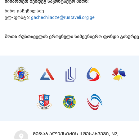
მიმართეთ შემდეგ საკონტაქტო პირს:
ნინო გაჩეჩილაძე
ელ-ფოსტა:
gachechiladze@rustaveli.org.ge
შოთა რუსთაველის ეროვნული სამეცნიერო ფონდი გისურვე
ᲛᲔᲠᲐᲑ ᲐᲚᲔᲥᲡᲘᲫᲘᲡ II ᲨᲔᲡᲐᲮᲕᲔᲕᲘ, N2,