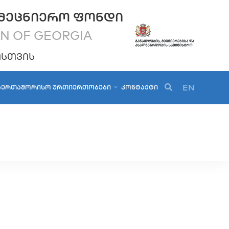
ᲛᲔᲪᲜᲘᲔᲠᲝ ᲤᲝᲜᲓᲘ
ON OF GEORGIA
ᲝᲡᲗᲕᲘᲡ
EN
ᲐᲔᲠᲗᲐᲨᲝᲠᲘᲡᲝ ᲣᲠᲗᲘᲔᲠᲗᲝᲑᲔᲑᲘ
ᲙᲝᲜᲢᲐᲥᲢᲘ