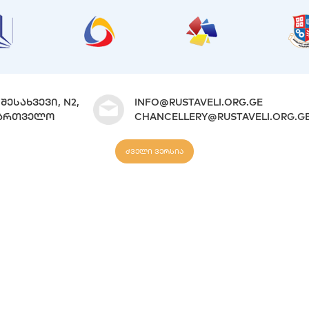
ᲨᲔᲡᲐᲮᲕᲔᲕᲘ, N2,
INFO@RUSTAVELI.ORG.GE
ᲐᲥᲐᲠᲗᲕᲔᲚᲝ
CHANCELLERY@RUSTAVELI.ORG.G
ძველი ვერსია