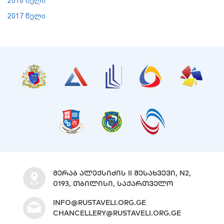
2018 წელი
2017 წელი
ᲛᲔᲠᲐᲑ ᲐᲚᲔᲥᲡᲘᲫᲘᲡ II ᲨᲔᲡᲐᲮᲕᲔᲕᲘ, N2,
0193, ᲗᲑᲘᲚᲘᲡᲘ, ᲡᲐᲥᲐᲠᲗᲕᲔᲚᲝ
INFO@RUSTAVELI.ORG.GE
CHANCELLERY@RUSTAVELI.ORG.GE