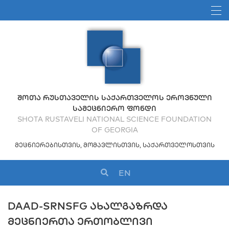
ᲨᲝᲗᲐ ᲠᲣᲡᲗᲐᲕᲔᲚᲘᲡ ᲡᲐᲥᲐᲠᲗᲕᲔᲚᲝᲡ ᲔᲠᲝᲕᲜᲣᲚᲘ
ᲡᲐᲛᲔᲪᲜᲘᲔᲠᲝ ᲤᲝᲜᲓᲘ
SHOTA RUSTAVELI NATIONAL SCIENCE FOUNDATION
OF GEORGIA
ᲛᲔᲪᲜᲘᲔᲠᲔᲑᲘᲡᲗᲕᲘᲡ, ᲛᲝᲛᲐᲕᲚᲘᲡᲗᲕᲘᲡ, ᲡᲐᲥᲐᲠᲗᲕᲔᲚᲝᲡᲗᲕᲘᲡ
EN
DAAD-SRNSFG ᲐᲮᲐᲚᲒᲐᲖᲠᲓᲐ
ᲛᲔᲪᲜᲘᲔᲠᲗᲐ ᲔᲠᲗᲝᲑᲚᲘᲕᲘ