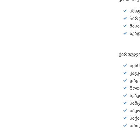
ამს
ჩარ
მასა
აკა
ქართული
ივა
კავკ
დავ
შოთ
აკა
სამ
იაკ
საქ
თბი