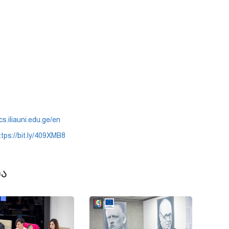
cs.iliauni.edu.ge/en
ttps://bit.ly/409XMB8
Ა