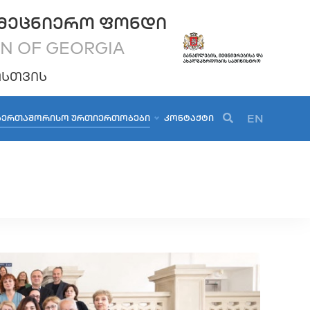
ᲛᲔᲪᲜᲘᲔᲠᲝ ᲤᲝᲜᲓᲘ
ON OF GEORGIA
ᲝᲡᲗᲕᲘᲡ
EN
ᲐᲔᲠᲗᲐᲨᲝᲠᲘᲡᲝ ᲣᲠᲗᲘᲔᲠᲗᲝᲑᲔᲑᲘ
ᲙᲝᲜᲢᲐᲥᲢᲘ