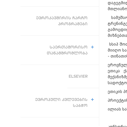
დაგეგმი
მთლიანობ
სამუშაო
ᲔᲕᲠᲝᲙᲐᲕᲨᲘᲠᲘᲡ ᲩᲐᲠᲩᲝ
ტრენინგ
ᲞᲠᲝᲒᲠᲐᲛᲔᲑᲘ
გამოცდი
მიზნებთა
სსიპ შო
ᲡᲐᲔᲠᲗᲐᲨᲝᲠᲘᲡᲝ
მიიღო ს
ᲗᲐᲜᲐᲛᲨᲠᲝᲛᲚᲝᲑᲐ
- თინათინ
ეროვნულ
ეთიკა ქ
ELSEVIER
მექანიზ
სადოქტო
ეთიკის პ
ᲔᲕᲠᲝᲞᲣᲚᲘ ᲙᲕᲚᲔᲕᲔᲑᲘᲡ
პროექტი
ᲡᲐᲑᲭᲝ
ილიას ს
კონსორც