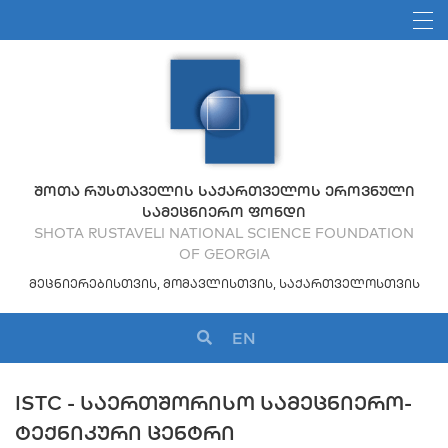
ᲨᲝᲗᲐ ᲠᲣᲡᲗᲐᲕᲔᲚᲘᲡ ᲡᲐᲥᲐᲠᲗᲕᲔᲚᲝᲡ ᲔᲠᲝᲕᲜᲣᲚᲘ
ᲡᲐᲛᲔᲪᲜᲘᲔᲠᲝ ᲤᲝᲜᲓᲘ
SHOTA RUSTAVELI NATIONAL SCIENCE FOUNDATION
OF GEORGIA
ᲛᲔᲪᲜᲘᲔᲠᲔᲑᲘᲡᲗᲕᲘᲡ, ᲛᲝᲛᲐᲕᲚᲘᲡᲗᲕᲘᲡ, ᲡᲐᲥᲐᲠᲗᲕᲔᲚᲝᲡᲗᲕᲘᲡ
EN
ISTC - ᲡᲐᲔᲠᲗᲨᲝᲠᲘᲡᲝ ᲡᲐᲛᲔᲪᲜᲘᲔᲠᲝ-
ᲢᲔᲥᲜᲘᲙᲣᲠᲘ ᲪᲔᲜᲢᲠᲘ