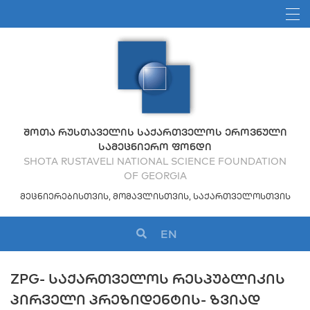
ᲨᲝᲗᲐ ᲠᲣᲡᲗᲐᲕᲔᲚᲘᲡ ᲡᲐᲥᲐᲠᲗᲕᲔᲚᲝᲡ ᲔᲠᲝᲕᲜᲣᲚᲘ
ᲡᲐᲛᲔᲪᲜᲘᲔᲠᲝ ᲤᲝᲜᲓᲘ
SHOTA RUSTAVELI NATIONAL SCIENCE FOUNDATION
OF GEORGIA
ᲛᲔᲪᲜᲘᲔᲠᲔᲑᲘᲡᲗᲕᲘᲡ, ᲛᲝᲛᲐᲕᲚᲘᲡᲗᲕᲘᲡ, ᲡᲐᲥᲐᲠᲗᲕᲔᲚᲝᲡᲗᲕᲘᲡ
EN
ZPG- ᲡᲐᲥᲐᲠᲗᲕᲔᲚᲝᲡ ᲠᲔᲡᲞᲣᲑᲚᲘᲙᲘᲡ
ᲞᲘᲠᲕᲔᲚᲘ ᲞᲠᲔᲖᲘᲓᲔᲜᲢᲘᲡ- ᲖᲕᲘᲐᲓ