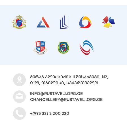
ᲛᲔᲠᲐᲑ ᲐᲚᲔᲥᲡᲘᲫᲘᲡ II ᲨᲔᲡᲐᲮᲕᲔᲕᲘ, N2,
0193, ᲗᲑᲘᲚᲘᲡᲘ, ᲡᲐᲥᲐᲠᲗᲕᲔᲚᲝ
INFO@RUSTAVELI.ORG.GE
CHANCELLERY@RUSTAVELI.ORG.GE
+(995 32) 2 200 220