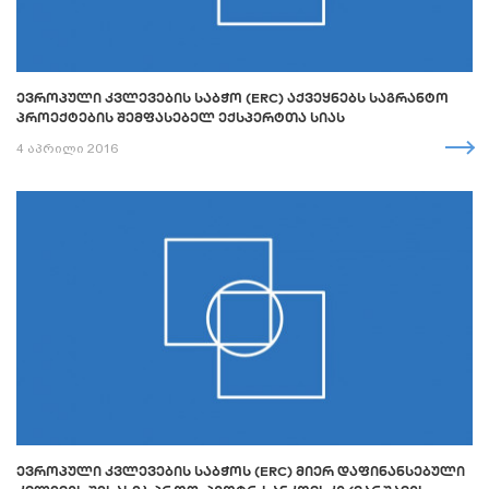
ᲔᲕᲠᲝᲞᲣᲚᲘ ᲙᲕᲚᲔᲕᲔᲑᲘᲡ ᲡᲐᲑᲭᲝ (ERC) ᲐᲥᲕᲔᲧᲜᲔᲑᲡ ᲡᲐᲒᲠᲐᲜᲢᲝ
ᲞᲠᲝᲔᲥᲢᲔᲑᲘᲡ ᲨᲔᲛᲤᲐᲡᲔᲑᲔᲚ ᲔᲥᲡᲞᲔᲠᲢᲗᲐ ᲡᲘᲐᲡ
4 აპრილი 2016
ᲔᲕᲠᲝᲞᲣᲚᲘ ᲙᲕᲚᲔᲕᲔᲑᲘᲡ ᲡᲐᲑᲭᲝᲡ (ERC) ᲛᲘᲔᲠ ᲓᲐᲤᲘᲜᲐᲜᲡᲔᲑᲣᲚᲘ