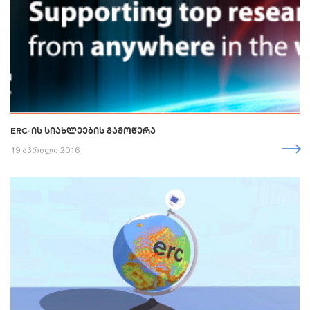
ERC-ᲘᲡ ᲡᲘᲐᲮᲚᲔᲔᲑᲘᲡ ᲒᲐᲛᲝᲬᲔᲠᲐ
19 აპრილი 2016