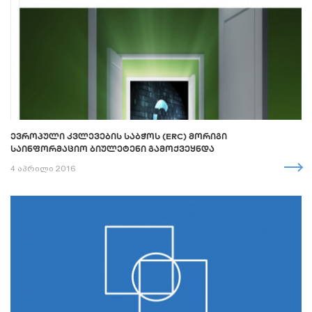
ᲔᲕᲠᲝᲞᲣᲚᲘ ᲙᲕᲚᲔᲕᲔᲑᲘᲡ ᲡᲐᲑᲭᲝᲡ (ERC) ᲛᲝᲠᲘᲒᲘ
ᲡᲐᲘᲜᲤᲝᲠᲛᲐᲪᲘᲝ ᲑᲘᲣᲚᲔᲢᲔᲜᲘ ᲒᲐᲛᲝᲥᲕᲔᲧᲜᲓᲐ
4 აპრილი 2016