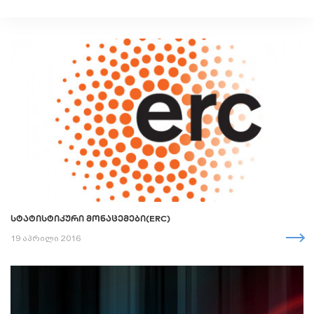
ᲡᲢᲐᲢᲘᲡᲢᲘᲙᲣᲠᲘ ᲛᲝᲜᲐᲪᲔᲛᲔᲑᲘ(ERC)
19 აპრილი 2016