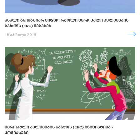
ᲐᲮᲐᲚᲘ ᲐᲜᲘᲛᲐᲪᲘᲣᲠ ᲕᲘᲓᲔᲝ ᲠᲒᲝᲚᲘ ᲔᲕᲠᲝᲞᲣᲚᲘ ᲙᲕᲚᲔᲕᲔᲑᲘᲡ
ᲡᲐᲑᲭᲝᲡ (ERC) ᲨᲔᲡᲐᲮᲔᲑ
18 აპრილი 2016
ᲔᲕᲠᲝᲞᲣᲚᲘ ᲙᲕᲚᲔᲕᲔᲑᲘᲡ ᲡᲐᲑᲭᲝᲡ (ERC) ᲘᲜᲘᲪᲘᲐᲢᲘᲕᲐ -
ᲙᲝᲛᲘᲥᲡᲔᲑᲘ