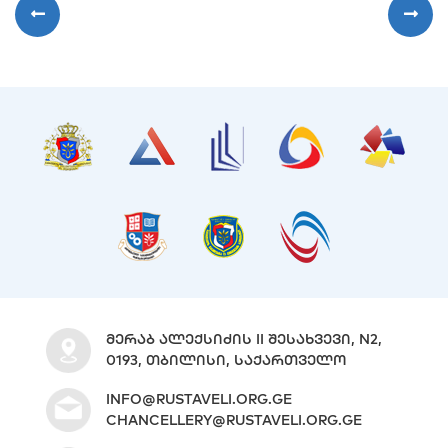
ᲛᲔᲠᲐᲑ ᲐᲚᲔᲥᲡᲘᲫᲘᲡ II ᲨᲔᲡᲐᲮᲕᲔᲕᲘ, N2,
0193, ᲗᲑᲘᲚᲘᲡᲘ, ᲡᲐᲥᲐᲠᲗᲕᲔᲚᲝ
INFO@RUSTAVELI.ORG.GE
CHANCELLERY@RUSTAVELI.ORG.GE