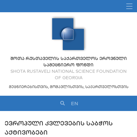
ᲨᲝᲗᲐ ᲠᲣᲡᲗᲐᲕᲔᲚᲘᲡ ᲡᲐᲥᲐᲠᲗᲕᲔᲚᲝᲡ ᲔᲠᲝᲕᲜᲣᲚᲘ
ᲡᲐᲛᲔᲪᲜᲘᲔᲠᲝ ᲤᲝᲜᲓᲘ
SHOTA RUSTAVELI NATIONAL SCIENCE FOUNDATION
OF GEORGIA
ᲛᲔᲪᲜᲘᲔᲠᲔᲑᲘᲡᲗᲕᲘᲡ, ᲛᲝᲛᲐᲕᲚᲘᲡᲗᲕᲘᲡ, ᲡᲐᲥᲐᲠᲗᲕᲔᲚᲝᲡᲗᲕᲘᲡ
EN
ᲔᲕᲠᲝᲞᲣᲚᲘ ᲙᲕᲚᲔᲕᲔᲑᲘᲡ ᲡᲐᲑᲭᲝᲡ
ᲐᲥᲢᲘᲕᲝᲑᲔᲑᲘ