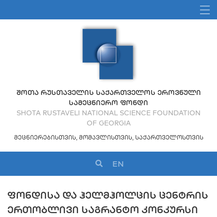
ᲨᲝᲗᲐ ᲠᲣᲡᲗᲐᲕᲔᲚᲘᲡ ᲡᲐᲥᲐᲠᲗᲕᲔᲚᲝᲡ ᲔᲠᲝᲕᲜᲣᲚᲘ
ᲡᲐᲛᲔᲪᲜᲘᲔᲠᲝ ᲤᲝᲜᲓᲘ
SHOTA RUSTAVELI NATIONAL SCIENCE FOUNDATION
OF GEORGIA
ᲛᲔᲪᲜᲘᲔᲠᲔᲑᲘᲡᲗᲕᲘᲡ, ᲛᲝᲛᲐᲕᲚᲘᲡᲗᲕᲘᲡ, ᲡᲐᲥᲐᲠᲗᲕᲔᲚᲝᲡᲗᲕᲘᲡ
EN
ᲤᲝᲜᲓᲘᲡᲐ ᲓᲐ ᲰᲔᲚᲛᲰᲝᲚᲪᲘᲡ ᲪᲔᲜᲢᲠᲘᲡ
ᲔᲠᲗᲝᲑᲚᲘᲕᲘ ᲡᲐᲒᲠᲐᲜᲢᲝ ᲙᲝᲜᲙᲣᲠᲡᲘ