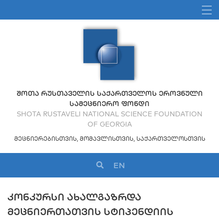
ᲨᲝᲗᲐ ᲠᲣᲡᲗᲐᲕᲔᲚᲘᲡ ᲡᲐᲥᲐᲠᲗᲕᲔᲚᲝᲡ ᲔᲠᲝᲕᲜᲣᲚᲘ
ᲡᲐᲛᲔᲪᲜᲘᲔᲠᲝ ᲤᲝᲜᲓᲘ
SHOTA RUSTAVELI NATIONAL SCIENCE FOUNDATION
OF GEORGIA
ᲛᲔᲪᲜᲘᲔᲠᲔᲑᲘᲡᲗᲕᲘᲡ, ᲛᲝᲛᲐᲕᲚᲘᲡᲗᲕᲘᲡ, ᲡᲐᲥᲐᲠᲗᲕᲔᲚᲝᲡᲗᲕᲘᲡ
EN
ᲙᲝᲜᲙᲣᲠᲡᲘ ᲐᲮᲐᲚᲒᲐᲖᲠᲓᲐ
ᲛᲔᲪᲜᲘᲔᲠᲗᲐᲗᲕᲘᲡ ᲡᲢᲘᲞᲔᲜᲓᲘᲘᲡ