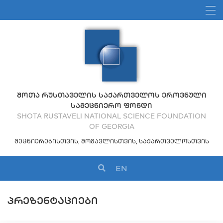
ᲨᲝᲗᲐ ᲠᲣᲡᲗᲐᲕᲔᲚᲘᲡ ᲡᲐᲥᲐᲠᲗᲕᲔᲚᲝᲡ ᲔᲠᲝᲕᲜᲣᲚᲘ
ᲡᲐᲛᲔᲪᲜᲘᲔᲠᲝ ᲤᲝᲜᲓᲘ
SHOTA RUSTAVELI NATIONAL SCIENCE FOUNDATION
OF GEORGIA
ᲛᲔᲪᲜᲘᲔᲠᲔᲑᲘᲡᲗᲕᲘᲡ, ᲛᲝᲛᲐᲕᲚᲘᲡᲗᲕᲘᲡ, ᲡᲐᲥᲐᲠᲗᲕᲔᲚᲝᲡᲗᲕᲘᲡ
EN
ᲞᲠᲔᲖᲔᲜᲢᲐᲪᲘᲔᲑᲘ