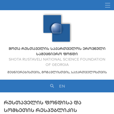
ᲨᲝᲗᲐ ᲠᲣᲡᲗᲐᲕᲔᲚᲘᲡ ᲡᲐᲥᲐᲠᲗᲕᲔᲚᲝᲡ ᲔᲠᲝᲕᲜᲣᲚᲘ
ᲡᲐᲛᲔᲪᲜᲘᲔᲠᲝ ᲤᲝᲜᲓᲘ
SHOTA RUSTAVELI NATIONAL SCIENCE FOUNDATION
OF GEORGIA
ᲛᲔᲪᲜᲘᲔᲠᲔᲑᲘᲡᲗᲕᲘᲡ, ᲛᲝᲛᲐᲕᲚᲘᲡᲗᲕᲘᲡ, ᲡᲐᲥᲐᲠᲗᲕᲔᲚᲝᲡᲗᲕᲘᲡ
EN
ᲠᲣᲡᲗᲐᲕᲔᲚᲘᲡ ᲤᲝᲜᲓᲘᲡᲐ ᲓᲐ
ᲡᲝᲛᲮᲔᲗᲘᲡ ᲠᲔᲡᲞᲣᲑᲚᲘᲙᲘᲡ