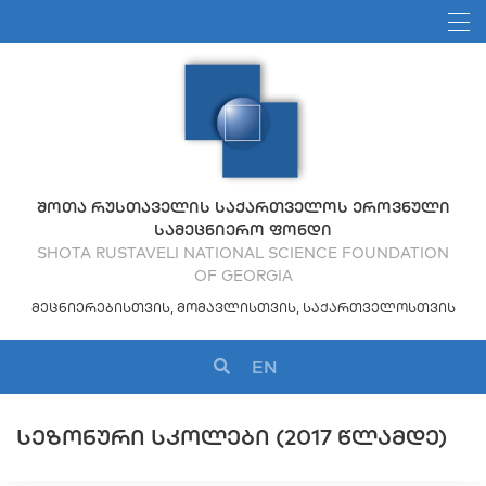
ᲨᲝᲗᲐ ᲠᲣᲡᲗᲐᲕᲔᲚᲘᲡ ᲡᲐᲥᲐᲠᲗᲕᲔᲚᲝᲡ ᲔᲠᲝᲕᲜᲣᲚᲘ
ᲡᲐᲛᲔᲪᲜᲘᲔᲠᲝ ᲤᲝᲜᲓᲘ
SHOTA RUSTAVELI NATIONAL SCIENCE FOUNDATION
OF GEORGIA
ᲛᲔᲪᲜᲘᲔᲠᲔᲑᲘᲡᲗᲕᲘᲡ, ᲛᲝᲛᲐᲕᲚᲘᲡᲗᲕᲘᲡ, ᲡᲐᲥᲐᲠᲗᲕᲔᲚᲝᲡᲗᲕᲘᲡ
EN
ᲡᲔᲖᲝᲜᲣᲠᲘ ᲡᲙᲝᲚᲔᲑᲘ (2017 ᲬᲚᲐᲛᲓᲔ)